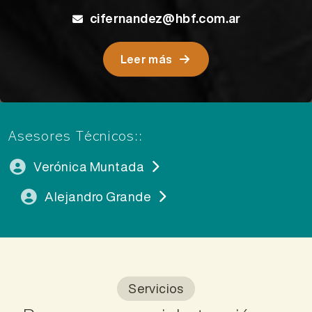
cifernandez@hbf.com.ar
Leer más
Asesores Técnicos::
Verónica Muntada
Alejandro Grande
Servicios